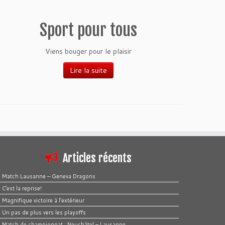
Sport pour tous
Viens bouger pour le plaisir
Lire la suite
Articles récents
Match Lausanne – Geneva Dragons
C’est la reprise!
Magnifique victoire à l’extérieur
Un pas de plus vers les playoffs
Match de championnat : Neuchâtel – Lausanne